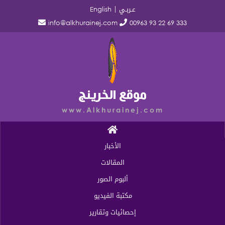
عـربـي
English
info@alkhurainej.com
00963 93 22 69 333
موقع الخرينج
www.Alkhurainej.com
الأخبار
المقالات
ألبوم الصور
مكتبة الفيديو
إحصائيات وتقارير